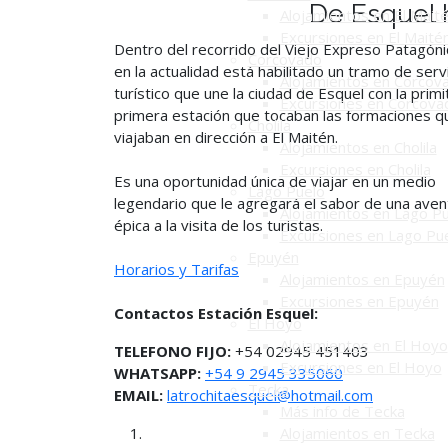
De Esquel 
Alojamientos en El Mait
Excursiones en El Maité
Dentro del recorrido del Viejo Expreso Patagóni
Corcovado
en la actualidad está habilitado un tramo de serv
Alojamientos en Corcov
turístico que une la ciudad de Esquel con la primi
Excursiones en Corcova
primera estación que tocaban las formaciones q
Cholila
viajaban en dirección a El Maitén.
Alojamientos en Cholila
Excursiones en Cholila
Es una oportunidad única de viajar en un medio
Lago Puelo
legendario que le agregará el sabor de una aven
Alojamientos en Lago P
épica a la visita de los turistas.
Excursiones en Lago Pu
Epuyén
Horarios y Tarifas
Alojamientos en Epuyén
Excursiones en Epuyén
Contactos Estación Esquel:
El Hoyo
Alojamientos en El Hoyo
TELEFONO FIJO:
+54 02945 451403
Excursiones en El Hoyo
WHATSAPP:
+54 9 2945 335060
Tecka
EMAIL:
latrochitaesquel@hotmail.com
Más info de Tecka
Alojamientos en Tecka