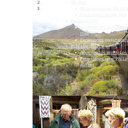
Río Pico
Alojamientos en Río Pic
Excursiones en Río Pico
Futaleufú (Ch)
Alojamientos en Futaleuf
Chile
Excursiones en Futaleuf
P. N. Los Alerces
Alojamientos en PN Los 
Excursiones en el PN Lo
Alerces