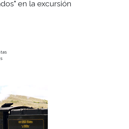
ados" en la excursión
stas
os