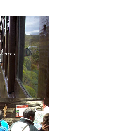
o
ú -
ú
Alerces
s