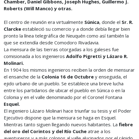
Chamber, Daniel Gibbons, Joseph Hughes, Guillermo J.
Roberts (Will Manco) y otras.
El centro de reunión era virtualmente
Súnica
, donde el
Sr. R.
Clarcke
estableció su comercio y a donde debía llegar bien
pronto la línea telegráfica de Neuquén como así también la
que se extendía desde Comodoro Rivadavia.
La mensura de las tierras otorgadas a los galeses fue
comisionada a los ingenieros
Adolfo Pigretti y Lázaro R.
Molinari.
En 1904 los mismos ingenieros reciben la orden de mensurar
el ensanche de la
Colonia 16 de Octubre
y enseguida, el
ejido urbano de un pueblo. Se establece una breve lucha
entre los partidarios de ubicar el pueblo en Súnica o en la
Colonia y en el valle denominado por el Coronel Fontana
Esquel.
El ingeniero Lázaro Molinari hace triunfar su tesis y el Poder
Ejecutivo dispone que la mensura se haga en Esquel.
Mientras tanto siguen llegando nuevos habitantes. La
fiebre
del oro del Corintos y del Río Cuche
atrae a los
aventureros y a más colonos al valle alucinados por el rápido