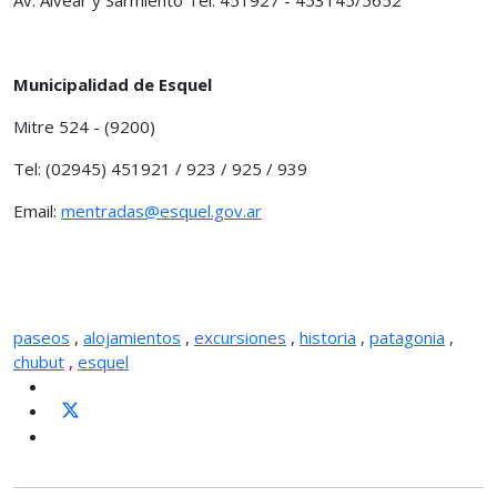
Municipalidad de Esquel
Mitre 524 - (9200)
Tel: (02945) 451921 / 923 / 925 / 939
Email:
mentradas@esquel.gov.ar
paseos
,
alojamientos
,
excursiones
,
historia
,
patagonia
,
chubut
,
esquel