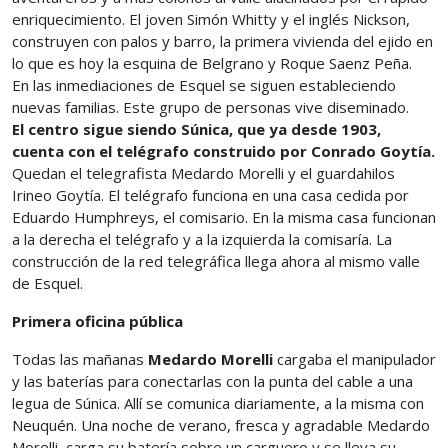
enriquecimiento. El joven Simón Whitty y el inglés Nickson,
construyen con palos y barro, la primera vivienda del ejido en
lo que es hoy la esquina de Belgrano y Roque Saenz Peña.
En las inmediaciones de Esquel se siguen estableciendo
nuevas familias. Este grupo de personas vive diseminado.
El centro sigue siendo Súnica, que ya desde 1903,
cuenta con el telégrafo construido por Conrado Goytía.
Quedan el telegrafista Medardo Morelli y el guardahilos
Irineo Goytía. El telégrafo funciona en una casa cedida por
Eduardo Humphreys, el comisario. En la misma casa funcionan
a la derecha el telégrafo y a la izquierda la comisaría. La
construcción de la red telegráfica llega ahora al mismo valle
de Esquel.
Primera oficina pública
Todas las mañanas
Medardo Morelli
cargaba el manipulador
y las baterías para conectarlas con la punta del cable a una
legua de Súnica. Allí se comunica diariamente, a la misma con
Neuquén. Una noche de verano, fresca y agradable Medardo
Morelli, carga su batería sobre un carguero y se lleva su