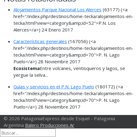
Alojamientos Parque Nacional Los Alerces
(63177)
(<a
href="/index.php/destinos/home-tecka/alojamientos-en-
tecka.html?view=category&amp;id=52">P.N. Los
Alerces</a>)
24 Enero 2017
Características generales
(167056)
(<a
href="/index.php/destinos/home-tecka/alojamientos-en-
tecka.html?view=category&amp;id=70">P. N. Lago
Puelo</a>)
28 Noviembre 2017
Ecosistema
Entre volcanes, ventisqueros y lagos, se
yergue la selva...
Guías y servicios en el P.N. Lago Puelo
(180172)
(<a
href="/index.php/destinos/home-tecka/alojamientos-en-
tecka.html?view=category&amp;id=70">P. N. Lago
Puelo</a>)
28 Noviembre 2017
© 2026 PatagoniaExpress desde Esquel - Patagonia
Argentina
Balero Producciones Ar