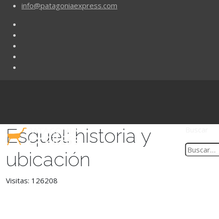
info@patagoniaexpress.com
Esquel: historia y
Buscar
ubicación
Visitas: 126208