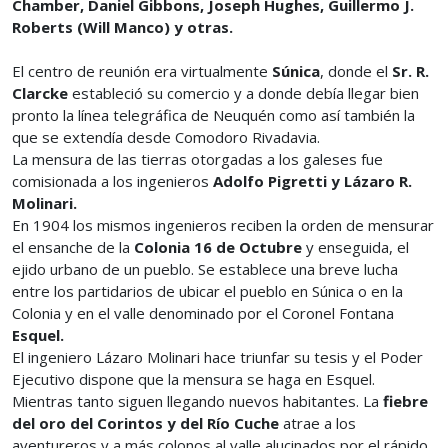
Chamber, Daniel Gibbons, Joseph Hughes, Guillermo J.
Roberts (Will Manco) y otras.
El centro de reunión era virtualmente
Súnica
, donde el
Sr. R.
Clarcke
estableció su comercio y a donde debía llegar bien
pronto la línea telegráfica de Neuquén como así también la
que se extendía desde Comodoro Rivadavia.
La mensura de las tierras otorgadas a los galeses fue
comisionada a los ingenieros
Adolfo Pigretti y Lázaro R.
Molinari.
En 1904 los mismos ingenieros reciben la orden de mensurar
el ensanche de la
Colonia 16 de Octubre
y enseguida, el
ejido urbano de un pueblo. Se establece una breve lucha
entre los partidarios de ubicar el pueblo en Súnica o en la
Colonia y en el valle denominado por el Coronel Fontana
Esquel.
El ingeniero Lázaro Molinari hace triunfar su tesis y el Poder
Ejecutivo dispone que la mensura se haga en Esquel.
Mientras tanto siguen llegando nuevos habitantes. La
fiebre
del oro del Corintos y del Río Cuche
atrae a los
aventureros y a más colonos al valle alucinados por el rápido