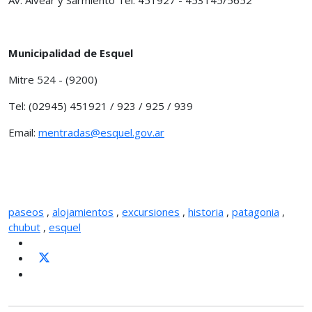
Municipalidad de Esquel
Mitre 524 - (9200)
Tel: (02945) 451921 / 923 / 925 / 939
Email:
mentradas@esquel.gov.ar
paseos
,
alojamientos
,
excursiones
,
historia
,
patagonia
,
chubut
,
esquel