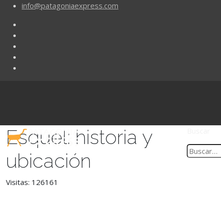
info@patagoniaexpress.com
Esquel: historia y
Buscar
ubicación
Visitas: 126161