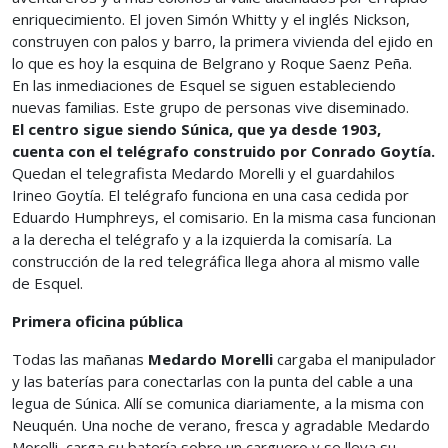
enriquecimiento. El joven Simón Whitty y el inglés Nickson,
construyen con palos y barro, la primera vivienda del ejido en
lo que es hoy la esquina de Belgrano y Roque Saenz Peña.
En las inmediaciones de Esquel se siguen estableciendo
nuevas familias. Este grupo de personas vive diseminado.
El centro sigue siendo Súnica, que ya desde 1903,
cuenta con el telégrafo construido por Conrado Goytía.
Quedan el telegrafista Medardo Morelli y el guardahilos
Irineo Goytía. El telégrafo funciona en una casa cedida por
Eduardo Humphreys, el comisario. En la misma casa funcionan
a la derecha el telégrafo y a la izquierda la comisaría. La
construcción de la red telegráfica llega ahora al mismo valle
de Esquel.
Primera oficina pública
Todas las mañanas
Medardo Morelli
cargaba el manipulador
y las baterías para conectarlas con la punta del cable a una
legua de Súnica. Allí se comunica diariamente, a la misma con
Neuquén. Una noche de verano, fresca y agradable Medardo
Morelli, carga su batería sobre un carguero y se lleva su