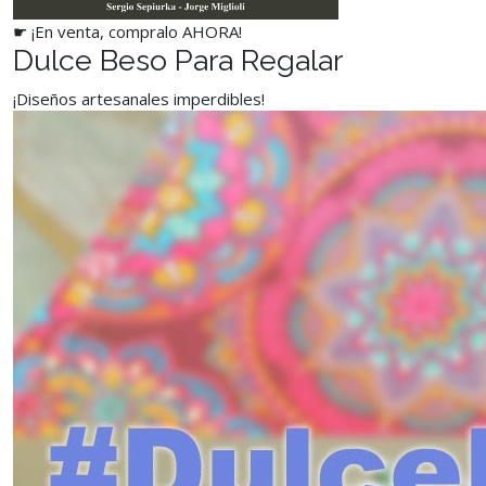
☛ ¡En venta, compralo AHORA!
Dulce Beso Para Regalar
¡Diseños artesanales imperdibles!