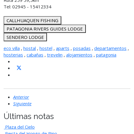
Ruta 259 59,5km
Tel: 02945 - 15412334
CALLHUAQUEN FISHING
PATAGONIA RIVERS GUIDES LODGE
SENDERO LODGE
eco villa
,
hostal
,
hostel
,
aparts
,
posadas
,
departamentos
,
hosterias
,
cabañas
,
trevelin
,
alojamientos
,
patagonia
Anterior
Siguiente
Últimas notas
Plaza del Cielo
Fiesta del Hongo de Pino