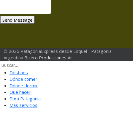
Send Message
© 2026 PatagoniaExpress desde Esquel - Patagonia
Argentina
Balero Producciones Ar
Destinos
Dónde comer
Dónde dormir
Qué hacer
Pura Patagonia
Más servicios