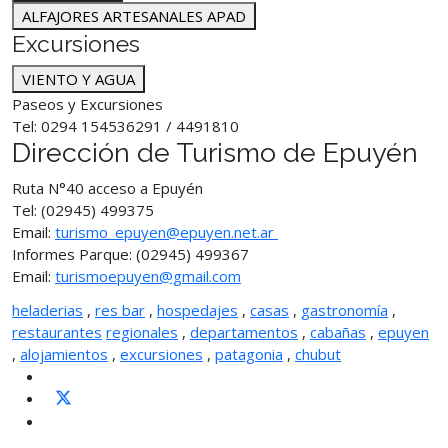
ALFAJORES ARTESANALES APAD
Excursiones
VIENTO Y AGUA
Paseos y Excursiones
Tel: 0294 154536291 / 4491810
Dirección de Turismo de Epuyén
Ruta N°40 acceso a Epuyén
Tel: (02945) 499375
Email:
turismo_epuyen@epuyen.net.ar
Informes Parque: (02945) 499367
Email:
turismoepuyen@gmail.com
heladerias
,
res bar
,
hospedajes
,
casas
,
gastronomía
,
restaurantes
regionales
,
departamentos
,
cabañas
,
epuyen
,
alojamientos
,
excursiones
,
patagonia
,
chubut