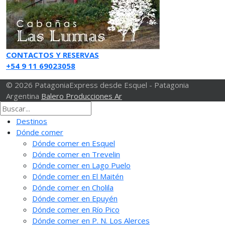
CONTACTOS Y RESERVAS
+54 9 11 69023058
© 2026 PatagoniaExpress desde Esquel - Patagonia
Argentina
Balero Producciones Ar
Destinos
Dónde comer
Dónde comer en Esquel
Dónde comer en Trevelin
Dónde comer en Lago Puelo
Dónde comer en El Maitén
Dónde comer en Cholila
Dónde comer en Epuyén
Dónde comer en Río Pico
Dónde comer en P. N. Los Alerces