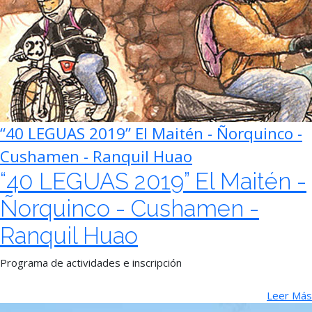
“40 LEGUAS 2019” El Maitén - Ñorquinco -
Cushamen - Ranquil Huao
“40 LEGUAS 2019” El Maitén -
Ñorquinco - Cushamen -
Ranquil Huao
Programa de actividades e inscripción
Leer Más