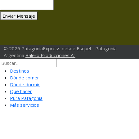
Enviar Mensaje
© 2026 PatagoniaExpress desde Esquel - Patagonia
Argentina
Balero Producciones Ar
Destinos
Dónde comer
Dónde dormir
Qué hacer
Pura Patagonia
Más servicios