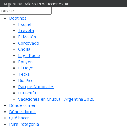
Argentina
Balero Producciones Ar
Destinos
Esquel
Trevelin
El Maitén
Corcovado
Cholila
Lago Puelo
Epuyen
El Hoyo
Tecka
Río Pico
Parque Nacionales
Futaleufú
Vacaciones en Chubut - Argentina 2026
Dónde comer
Dónde dormir
Qué hacer
Pura Patagonia