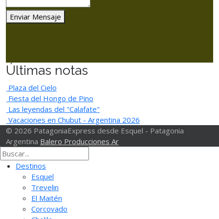
Enviar Mensaje
Últimas notas
Plaza del Cielo
Fiesta del Hongo de Pino
Las leyendas del "Calafate"
Vacaciones en Chubut - Argentina 2026
© 2026 PatagoniaExpress desde Esquel - Patagonia
Argentina
Balero Producciones Ar
Destinos
Esquel
Trevelin
El Maitén
Corcovado