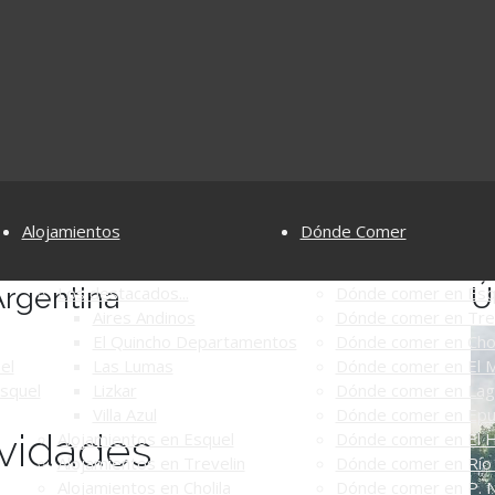
Alojamientos
Dónde Comer
Argentina
Ú
Los destacados...
Dónde comer en Esq
Aires Andinos
Dónde comer en Tre
El Quincho Departamentos
Dónde comer en Chol
el
Las Lumas
Dónde comer en El M
Esquel
Lizkar
Dónde comer en Lag
Villa Azul
Dónde comer en Ep
ividades
Alojamientos en Esquel
Dónde comer en El 
Alojamientos en Trevelin
Dónde comer en Río 
Alojamientos en Cholila
Dónde comer en P. N