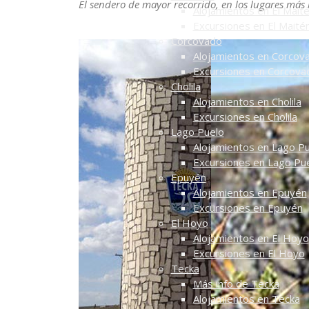
El sendero de mayor recorrido, en los lugares más
Alojamientos en El Mait
Excursiones en El Maité
Corcovado
Alojamientos en Corcov
Excursiones en Corcova
Cholila
Alojamientos en Cholila
Excursiones en Cholila
Lago Puelo
Alojamientos en Lago P
Excursiones en Lago Pu
Epuyén
Alojamientos en Epuyén
Excursiones en Epuyén
El Hoyo
Alojamientos en El Hoyo
Excursiones en El Hoyo
Tecka
Más info de Tecka
Alojamientos en Tecka