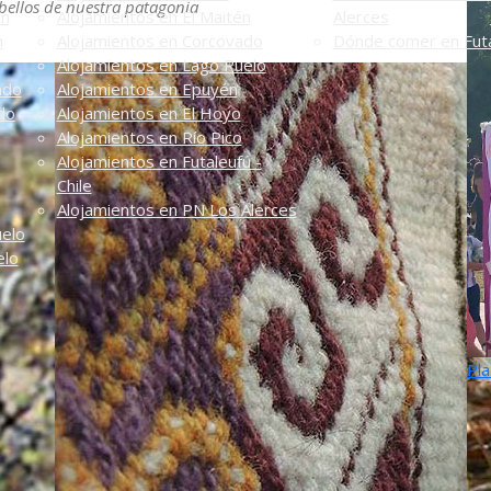
 bellos de nuestra patagonia
én
Alojamientos en El Maitén
Alerces
n
Alojamientos en Corcovado
Dónde comer en Futa
Alojamientos en Lago Puelo
ado
Alojamientos en Epuyén
do
Alojamientos en El Hoyo
Alojamientos en Río Pico
Alojamientos en Futaleufú -
Chile
Alojamientos en PN Los Alerces
uelo
elo
Pla