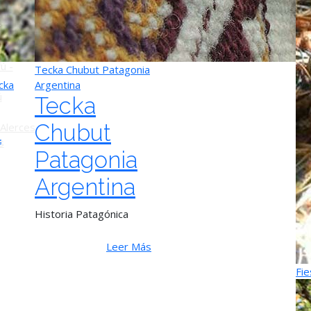
o
ú -
Tecka Chubut Patagonia
cka
Argentina
ú
Tecka
l
Chubut
Alerces
s
Patagonia
Argentina
Historia Patagónica
Leer Más
Fie