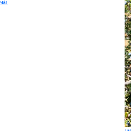
 Más
Las