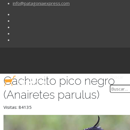
info@patagoniaexpress.com
Cachucito pico negro
Buscar
(Anairetes parulus)
Visitas: 84135