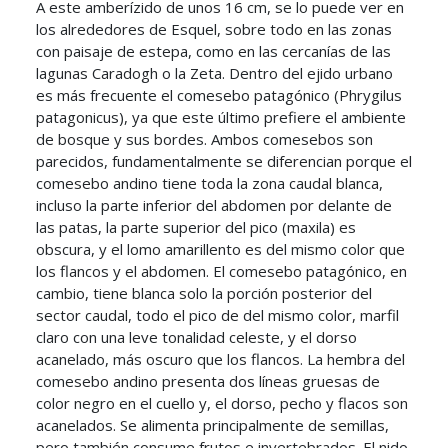
A este amberízido de unos 16 cm, se lo puede ver en
los alrededores de Esquel, sobre todo en las zonas
con paisaje de estepa, como en las cercanías de las
lagunas Caradogh o la Zeta. Dentro del ejido urbano
es más frecuente el comesebo patagónico (Phrygilus
patagonicus), ya que este último prefiere el ambiente
de bosque y sus bordes. Ambos comesebos son
parecidos, fundamentalmente se diferencian porque el
comesebo andino tiene toda la zona caudal blanca,
incluso la parte inferior del abdomen por delante de
las patas, la parte superior del pico (maxila) es
obscura, y el lomo amarillento es del mismo color que
los flancos y el abdomen. El comesebo patagónico, en
cambio, tiene blanca solo la porción posterior del
sector caudal, todo el pico de del mismo color, marfil
claro con una leve tonalidad celeste, y el dorso
acanelado, más oscuro que los flancos. La hembra del
comesebo andino presenta dos líneas gruesas de
color negro en el cuello y, el dorso, pecho y flacos son
acanelados. Se alimenta principalmente de semillas,
pero también consume frutos e invertebrados. El nido