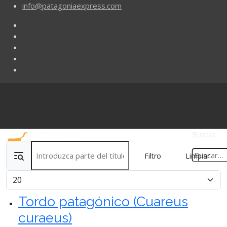
info@patagoniaexpress.com
Buscar
Introduzca parte del título
Filtro
Limpiar
Cantidad
Tordo patagónico (Cuareus
curaeus)